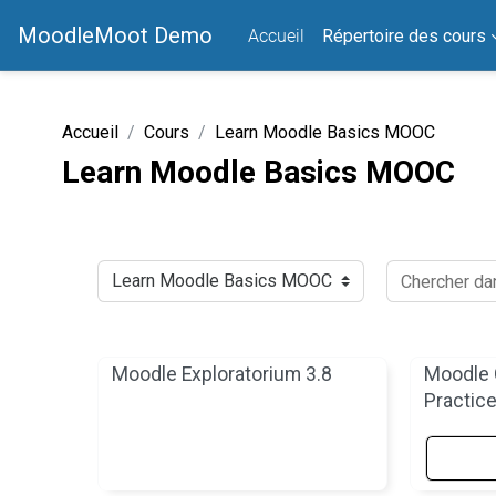
Passer au contenu principal
MoodleMoot Demo
Accueil
Répertoire des cours
Accueil
Cours
Learn Moodle Basics MOOC
Learn Moodle Basics MOOC
Catégories de cours
Chercher dans
Moodle Exploratorium 3.8
Moodle 
Practice